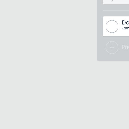
Do
Bez
Př