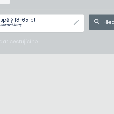
spělý 18-65 let
Hle
 slevové karty
idat cestujícího