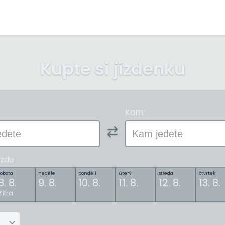
Kupte si jízdenku
Kam:
zdu
sobota
neděle
pondělí
úterý
středa
čtvrtek
8. 8.
9. 8.
10. 8.
11. 8.
12. 8.
13. 8.
Zítra