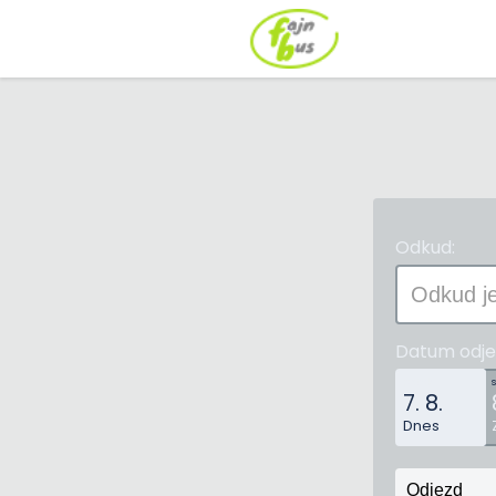
Odkud:
Datum odje
pátek
7. 8.
Dnes